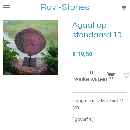
Ravi-Stones
Ga
direct
naar
Agaat op
de
standaard 10
hoofdinhoud
€ 19,50
In
winkelwagen
Hoogte met standaard 15
cm
( geverfd )