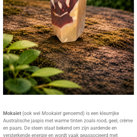
Mokaiet
(ook wel
Mookaiet
genoemd) is een kleurrijke
Australische jaspis met warme tinten zoals rood, geel, crème
en paars. De steen staat bekend om zijn aardende en
versterkende energie en wordt vaak geassocieerd met